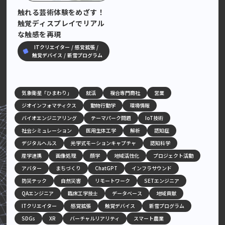
大学広報SNS
触れる芸術体験をめざす！
触覚ディスプレイでリアル
な触感を再現
ITクリエイター
感覚拡張
触覚デバイス
新雪プログラム
気象衛星「ひまわり」
就活
複合専門商社
営業
ジオインフォマティクス
動物行動学
環境情報
バイオエンジニアリング
テーマパーク問題
IoT技術
社会シミュレーション
医用生体工学
解析
認知症
デジタルヘルス
光学式モーションキャプチャ
認知科学
産学連携
画像処理
顔学
地域活性化
プロジェクト活動
アバター
まちづくり
ChatGPT
インフラサウンド
防災テック
自然災害
リモートワーク
SETエンジニア
QAエンジニア
臨床工学技士
データベース
地域貢献
ITクリエイター
感覚拡張
触覚デバイス
新雪プログラム
SDGs
XR
バーチャルリアリティ
スマート農業