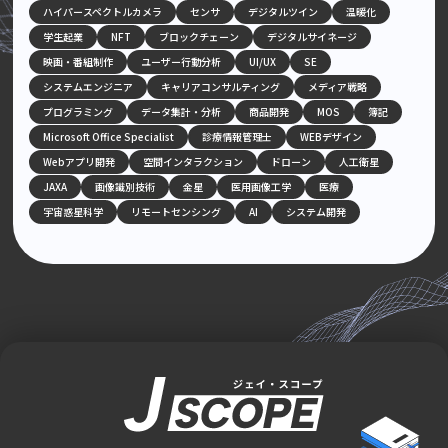
ハイパースペクトルカメラ
センサ
デジタルツイン
温暖化
学生起業
NFT
ブロックチェーン
デジタルサイネージ
映画・番組制作
ユーザー行動分析
UI/UX
SE
システムエンジニア
キャリアコンサルティング
メディア戦略
プログラミング
データ集計・分析
商品開発
MOS
簿記
Microsoft Office Specialist
診療情報管理士
WEBデザイン
Webアプリ開発
空間インタラクション
ドローン
人工衛星
JAXA
画像識別技術
金星
医用画像工学
医療
宇宙惑星科学
リモートセンシング
AI
システム開発