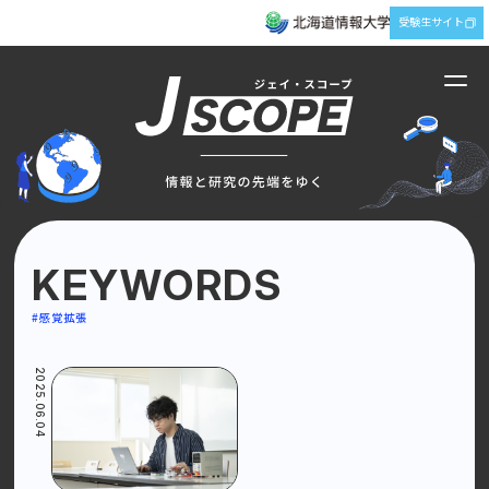
受験生サイト
KEYWORDS
TOP
RESEARCH
インデックス
#研究
#感覚拡張
FUTURE
EXPLORE
#未来
#探究
2025.06.04
ENGAGE
ABOUT
#創出
メディアについて