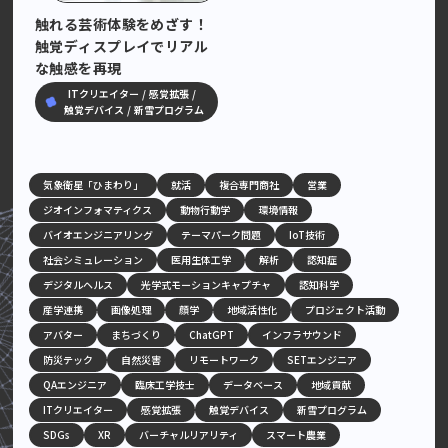
大学広報SNS
触れる芸術体験をめざす！
触覚ディスプレイでリアル
な触感を再現
ITクリエイター
感覚拡張
触覚デバイス
新雪プログラム
気象衛星「ひまわり」
就活
複合専門商社
営業
ジオインフォマティクス
動物行動学
環境情報
バイオエンジニアリング
テーマパーク問題
IoT技術
社会シミュレーション
医用生体工学
解析
認知症
デジタルヘルス
光学式モーションキャプチャ
認知科学
産学連携
画像処理
顔学
地域活性化
プロジェクト活動
アバター
まちづくり
ChatGPT
インフラサウンド
防災テック
自然災害
リモートワーク
SETエンジニア
QAエンジニア
臨床工学技士
データベース
地域貢献
ITクリエイター
感覚拡張
触覚デバイス
新雪プログラム
SDGs
XR
バーチャルリアリティ
スマート農業