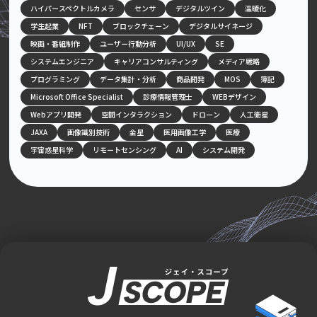
ハイパースペクトルカメラ
センサ
デジタルツイン
温暖化
学生起業
NFT
ブロックチェーン
デジタルサイネージ
映画・番組制作
ユーザー行動分析
UI/UX
SE
システムエンジニア
キャリアコンサルティング
メディア戦略
プログラミング
データ集計・分析
商品開発
MOS
簿記
Microsoft Office Specialist
診療情報管理士
WEBデザイン
Webアプリ開発
空間インタラクション
ドローン
人工衛星
JAXA
画像識別技術
金星
医用画像工学
医療
宇宙惑星科学
リモートセンシング
AI
システム開発