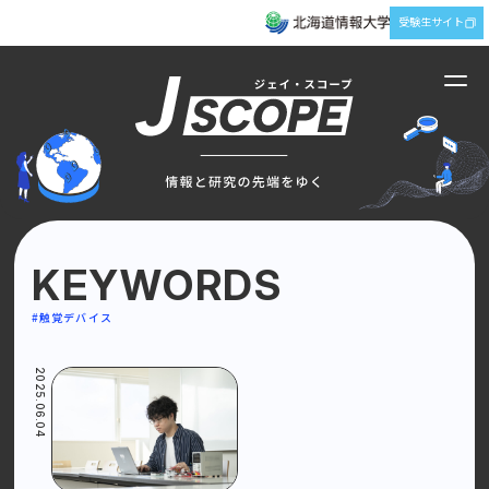
受験生サイト
KEYWORDS
TOP
RESEARCH
インデックス
#研究
#触覚デバイス
FUTURE
EXPLORE
#未来
#探究
2025.06.04
ENGAGE
ABOUT
#創出
メディアについて